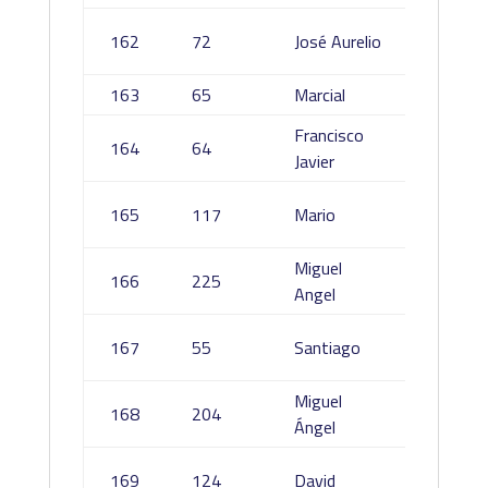
Romo
162
72
José Aurelio
Gonzál
163
65
Marcial
Merce 
Francisco
164
64
Abad P
Javier
Márqu
165
117
Mario
Vázqu
Miguel
Sanche
166
225
Angel
Domin
Martin
167
55
Santiago
Sereno
Miguel
Muñoz
168
204
Ángel
Traper
Cerrillo
169
124
David