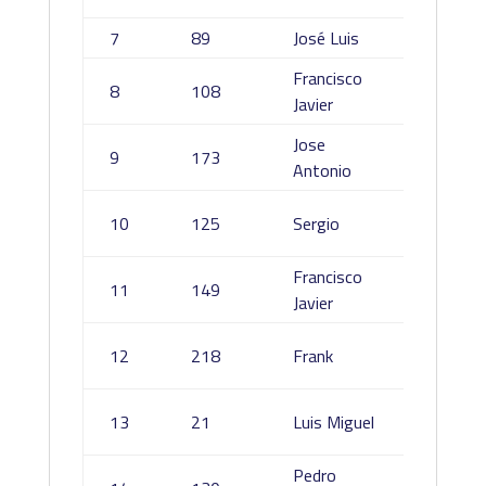
7
89
José Luis
Galán G
Francisco
Monte
8
108
Javier
Flores
Jose
Camac
9
173
Antonio
Rodríg
Rojas
10
125
Sergio
Rodríg
Francisco
Gimén
11
149
Javier
Lisón
Rosale
12
218
Frank
Orozc
Gonzal
13
21
Luis Miguel
Velazq
Pedro
Garcia