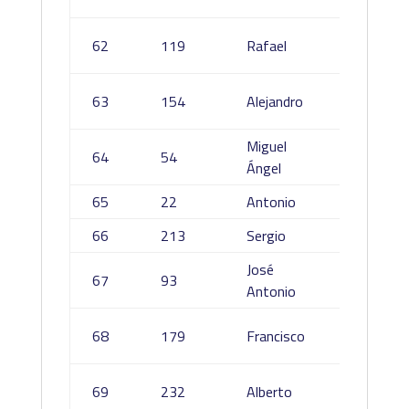
Gonzál
García
62
119
Rafael
Ramíre
Lopez
63
154
Alejandro
Nicola
Miguel
Cepeda
64
54
Ángel
Grande
65
22
Antonio
Alba Ga
66
213
Sergio
Talave
José
Martín
67
93
Antonio
Martin
Trujillo
68
179
Francisco
Castro
Galleg
69
232
Alberto
Linares