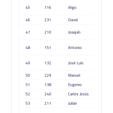
Galleg
45
116
Iñigo
Solabar
46
231
David
Sevilla
Poza
47
210
Joaquín
Zamar
Ortega
48
151
Antonio
Diezm
Alarcó
49
132
José Luís
Utrera
50
229
Manuel
Atienz
51
138
Eugenio
Romero
52
240
Carlos Jesús
Utrilla 
53
211
Julián
García
Heredi