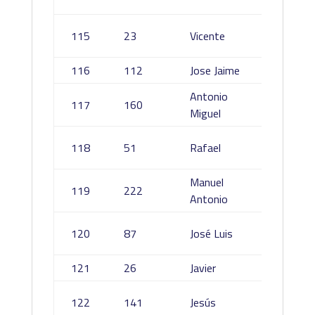
Castill
Marati
115
23
Vicente
De Pab
116
112
Jose Jaime
Garcia
Antonio
Asenci
117
160
Miguel
Gavilán
Moren
118
51
Rafael
Cerro
Manuel
Garcia
119
222
Antonio
Moren
Herrer
120
87
José Luis
Marisca
121
26
Javier
Anton
Santam
122
141
Jesús
Ramos