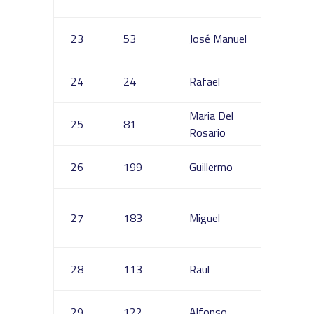
Gonzál
Mateo
23
53
José Manuel
Rodríg
Gajete
24
24
Rafael
Sánche
Maria Del
Figuer
25
81
Rosario
Figuer
Alvare
26
199
Guillermo
Perez
Gonzal
27
183
Miguel
Linares
Campu
Monte
28
113
Raul
Leon
Cuesta
29
122
Alfonso