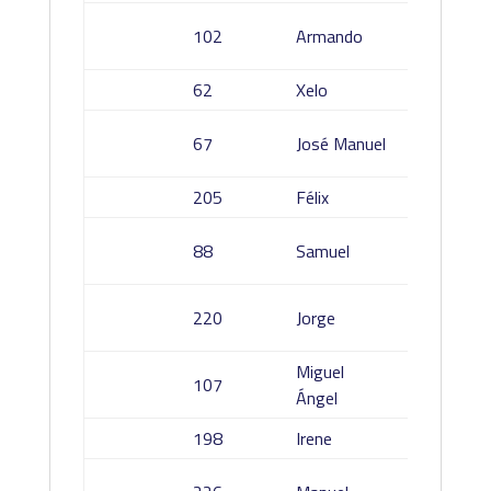
Mayor
102
Armando
García
62
Xelo
Mas Mo
Gutiér
67
José Manuel
Pérez
205
Félix
Pont C
Martin
88
Samuel
Lopez
Martín
220
Jorge
Cervan
Miguel
Banciel
107
Ángel
Alvaro
198
Irene
García 
Rodrig