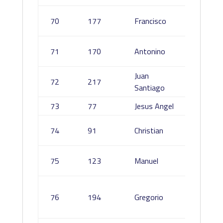
Sánche
70
177
Francisco
Molina
Sotelo
71
170
Antonino
Manga
Juan
Sánche
72
217
Santiago
Sánche
73
77
Jesus Angel
Villalba
Bartsc
74
91
Christian
Casare
Sanche
75
123
Manuel
Muñoz
Rodrig
76
194
Gregorio
De Isla
Madrid