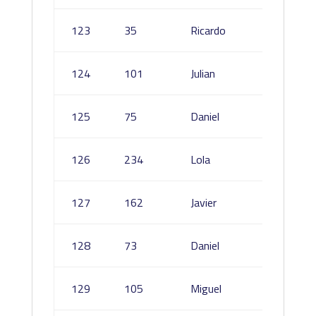
Rodrig
123
35
Ricardo
Verdug
Roque
124
101
Julian
Martin
Garcia
125
75
Daniel
Higuer
Garrido
126
234
Lola
Ramos
Gibaja
127
162
Javier
Fernan
Quesa
128
73
Daniel
Sousa
Rodrig
129
105
Miguel
Martín