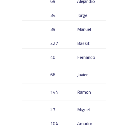
69
Alejandro
coro
34
Jorge
Rios A
Lozan
39
Manuel
Roda
227
Bassit
Brigue
Serran
40
Fernando
Gomez
De La 
66
Javier
Guijarr
Garcia
144
Ramon
Aldaria
Cepeda
27
Miguel
Cesped
104
Amador
Vidal