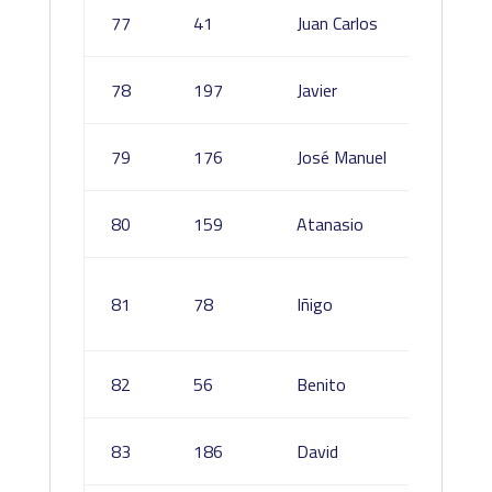
Voto
77
41
Juan Carlos
Monte
Pulido
78
197
Javier
Murillo
Ortega
79
176
José Manuel
Rodríg
Herrer
80
159
Atanasio
Cuchill
Herrer
81
78
Iñigo
Sáez D
Eguilaz
Carmo
82
56
Benito
Reguill
Gonzal
83
186
David
Albalat