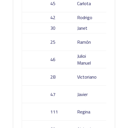
45
Carlota
Cenoz
42
Rodrigo
Borreg
30
Janet
Jordan
Galdrá
25
Ramón
Cabello
Julioi
46
Perez 
Manuel
Cerezo
28
Victoriano
Perale
Del Fr
47
Javier
Diaz
Hortal
111
Regina
Castañ
Aguirre