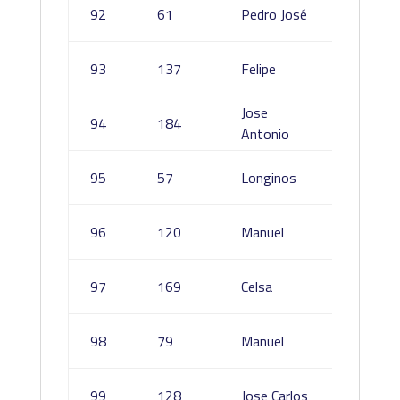
García
92
61
Pedro José
Punter
Lopez 
93
137
Felipe
Del Al
Jose
Megia
94
184
Antonio
Briñas
Pérez
95
57
Longinos
Serran
Gonzál
96
120
Manuel
Escoba
Flores
97
169
Celsa
Andrad
Tejón
98
79
Manuel
Castañ
Diaz
99
128
Jose Carlos