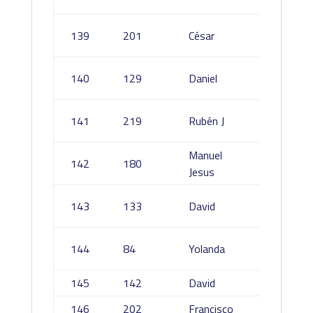
Pérez
Fernán
139
201
César
Carret
Gonzál
140
129
Daniel
Bonet
Bernal
141
219
Rubén J
Celest
Manuel
Garcia
142
180
Jesus
Colado
Fernan
143
133
David
Pastor
Mohed
144
84
Yolanda
Del Po
145
142
David
Paños 
146
202
Francisco
Martin