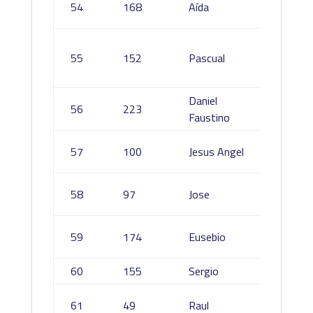
54
168
Aída
Juárez
Ruiz S
55
152
Pascual
Quiteri
Delgad
Daniel
Toledo
56
223
Faustino
Aranda
Sanche
57
100
Jesus Angel
Ruano
Daras
58
97
Jose
Ferran
Muñoz
59
174
Eusebio
Garrido
60
155
Sergio
Ruiz L
Toleda
61
49
Raul