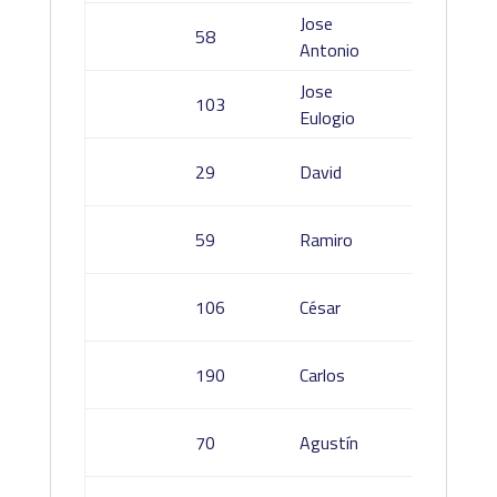
Jose
58
Franco
Antonio
Jose
103
Garcia
Eulogio
Gonzal
29
David
Monte
Noguei
59
Ramiro
Castell
Romer
106
César
Casan
Merino
190
Carlos
Rodríg
Balles
70
Agustín
López
Palomi