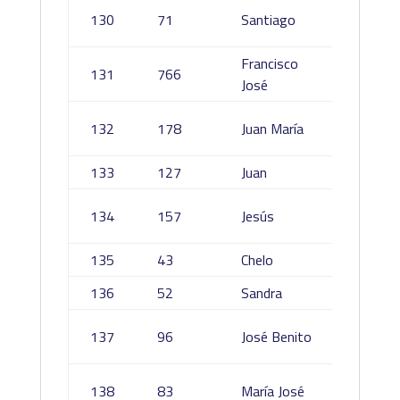
Gómez
130
71
Santiago
Navarr
Francisco
131
766
Coello 
José
Sánche
132
178
Juan María
Pablos
133
127
Juan
Tejedo
Crespo
134
157
Jesús
cordov
135
43
Chelo
Asensi
136
52
Sandra
Tirado 
Serran
137
96
José Benito
Cantos
Redon
138
83
María José