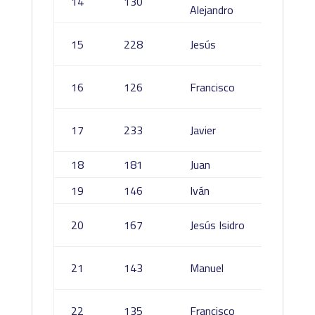
14
130
Alejandro
Alcara
Fernán
15
228
Jesús
Mateo
Chacón
16
126
Francisco
Merino
Jorge
17
233
Javier
Castill
18
181
Juan
Yuste 
19
146
Iván
Rivilla 
Carmo
20
167
Jesús Isidro
Campo
Rodríg
21
143
Manuel
Martin
Calvo
22
135
Francisco