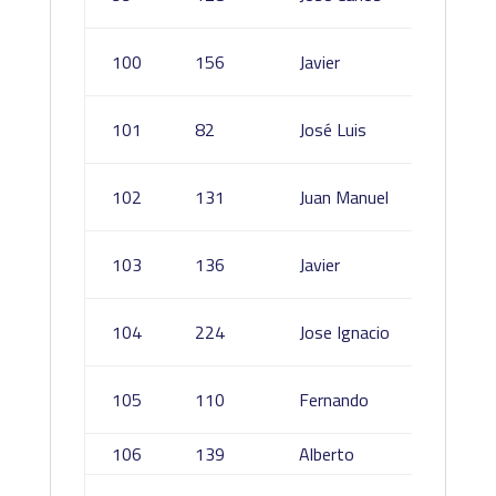
Yebene
Sanchi
100
156
Javier
Border
Dorad
101
82
José Luis
Soto
Wizner
102
131
Juan Manuel
Caballe
Ledes
103
136
Javier
Gato
De Vel
104
224
Jose Ignacio
Perez
De Pa
105
110
Fernando
Lechug
106
139
Alberto
Gracia 
Macia