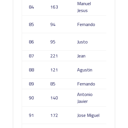
Manuel
Amorri
84
163
Jesus
Gonzal
Ramíre
85
94
Fernando
Lozan
Sánche
86
95
Justo
trillo 
87
221
Jean
Pichot
Gonzal
88
121
Agustin
Bobes
89
85
Fernando
Ares C
Antonio
Castañ
90
140
Javier
Penalv
Rios
91
172
Jose Miguel
Caballe