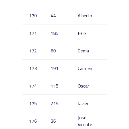
Cerrillo
Costill
170
44
Alberto
García
Gomez
171
185
Felix
Valbue
Fonse
172
60
Gema
Benito
Quesa
173
191
Carmen
Golder
Gonzál
174
115
Oscar
Túnez
Contra
175
215
Javier
Cerme
Jose
Torres
176
36
Vicente
Escrig