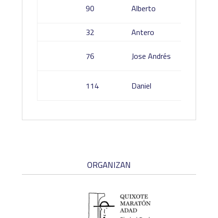
Cano
90
Alberto
Martín
32
Antero
Niemen
Reyes
76
Jose Andrés
Cañadil
Gonzal
114
Daniel
Garrido
ORGANIZAN