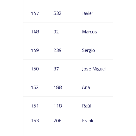
Santia
147
532
Javier
Castel
Diegue
148
92
Marcos
Mugica
Manch
149
239
Sergio
Gonzál
Victor
150
37
Jose Miguel
Vazqu
Monzó
152
188
Ana
Blasco
Márqu
151
118
Raúl
Vázqu
153
206
Frank
Glynn
Valenci