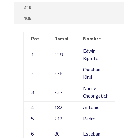
21k
10k
Pos
Dorsal
Nombre
Apelli
Edwin
1
238
Tuitoe
Kipruto
Cheshari
2
236
Jacob
Kirui
Nancy
3
237
Kimaiy
Chepngetich
4
182
Antonio
Sáez M
5
212
Pedro
Serna 
Milena
6
80
Esteban
Cuesta