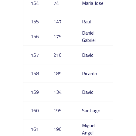
154
74
Maria Jose
Sanche
areval
155
147
Raul
Perez 
Daniel
Saeta
156
175
Gabriel
Alhamb
Velasc
157
216
David
Martin
Velasc
158
189
Ricardo
Sanche
Sánche
159
134
David
Pérez
De La 
160
195
Santiago
Mora
Miguel
Molina
161
196
Angel
Pulgar