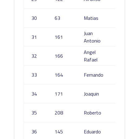
Cebrian
Davila
30
63
Matias
Delgad
Juan
Patiño
31
161
Antonio
Fernán
Angel
32
166
Notari
Rafael
Cotilla
33
164
Fernando
Navarr
Lozan
34
171
Joaquin
Bellon
Galleg
35
208
Roberto
Arroyo
Sánche
36
145
Eduardo
García