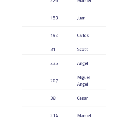
226
Manuel
Donat
Camac
153
Juan
Manch
Galian
192
Carlos
Aranda
31
Scott
Jordan
Aroca
235
Angel
Martín
Miguel
De Tor
207
Angel
Alman
Lopez
38
Cesar
Lozan
Casas
214
Manuel
Herrer