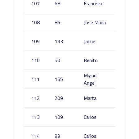
107
68
Francisco
Vicent
Facila
108
86
Jose Maria
Cidonc
Lopez
109
193
Jaime
Sanche
Horrillo
110
50
Benito
Carmo
Miguel
111
165
Bas C
Angel
Herrer
112
209
Marta
Arias
Asensi
113
109
Carlos
Antequ
Redon
114
99
Carlos