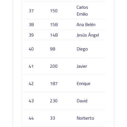
Carlos
Ureña
37
150
Emilio
Rincon
38
158
Ana Belén
Muñoz 
39
148
Jesús Ángel
Martín
Garcia
40
98
Diego
Chaves
Pérez
41
200
Javier
Palom
Benito
42
187
Enrique
Peñalv
Fernán
43
230
David
Díaz
Perea
44
33
Norberto
Lifant