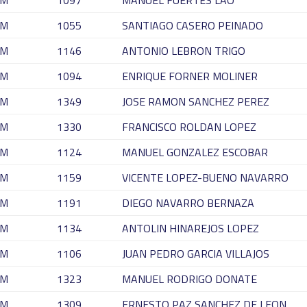
M
1097
MANUEL FUERTES LAO
M
1055
SANTIAGO CASERO PEINADO
M
1146
ANTONIO LEBRON TRIGO
M
1094
ENRIQUE FORNER MOLINER
M
1349
JOSE RAMON SANCHEZ PEREZ
M
1330
FRANCISCO ROLDAN LOPEZ
M
1124
MANUEL GONZALEZ ESCOBAR
M
1159
VICENTE LOPEZ-BUENO NAVARRO
M
1191
DIEGO NAVARRO BERNAZA
M
1134
ANTOLIN HINAREJOS LOPEZ
M
1106
JUAN PEDRO GARCIA VILLAJOS
M
1323
MANUEL RODRIGO DONATE
M
1309
ERNESTO PAZ SANCHEZ DE LEON