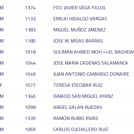
M
1374
FCO. JAVIER VEGA FILLOL
M
1133
EMILIO HIDALGO VARGAS
M
1383
MIGUEL MUÑOZ JIMENEZ
M
1180
JOSE M. MISAS BARRAS
M
1018
SULIMAN AHMED MOH «»EL BAGHDA
M
1044
JOSE MARIA CADENAS SALAMANCA
M
1049
JUAN ANTONIO CAMARGO DONAIRE
F
1077
TERESA ESCOBAR RUIZ
M
1346
IGNACIO SAN MIGUEL AYANZ
M
1098
ANGEL GALAN RUEDAS
M
1339
RAMON RUBIO RIVAS
M
1069
CARLOS CUCHILLERO RUIZ