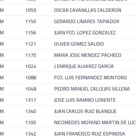
M
1059
OSCAR CAVANILLAS CALDERON
M
1150
GERARDO LINARES TAPIADOR
M
1156
JUAN FCO. LOPEZ GONZALEZ
M
1121
OLIVER GOMEZ SALIDO
M
1175
MARIA JOSE MENDEZ PACHECO
M
1024
J ENRIQUE ALVAREZ GARCIA
M
1088
FCO. LUIS FERNANDEZ MONTORO
M
1048
PEDRO MANUEL CALLEJAS VILLENA
M
1317
JOSE LUIS RAMIRO LORENTE
M
1340
JUAN CARLOS RUIZ BLANQUE
M
1100
NICOMEDES MOYANO MARTIN DE LUC
M
1342
JUAN FRANCISCO RUIZ ESPINOSA