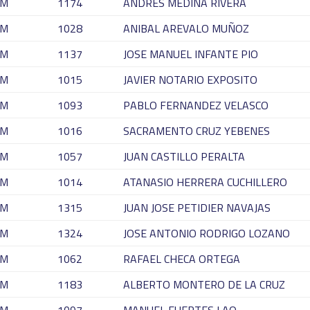
M
1174
ANDRES MEDINA RIVERA
M
1028
ANIBAL AREVALO MUÑOZ
M
1137
JOSE MANUEL INFANTE PIO
M
1015
JAVIER NOTARIO EXPOSITO
M
1093
PABLO FERNANDEZ VELASCO
M
1016
SACRAMENTO CRUZ YEBENES
M
1057
JUAN CASTILLO PERALTA
M
1014
ATANASIO HERRERA CUCHILLERO
M
1315
JUAN JOSE PETIDIER NAVAJAS
M
1324
JOSE ANTONIO RODRIGO LOZANO
M
1062
RAFAEL CHECA ORTEGA
M
1183
ALBERTO MONTERO DE LA CRUZ